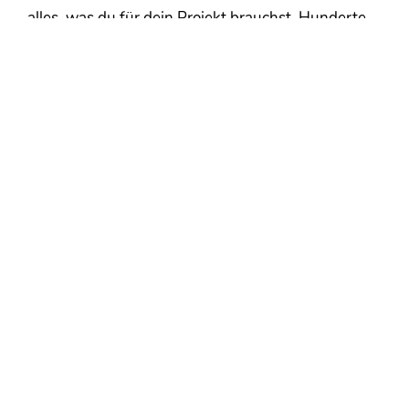
alles, was du für dein Projekt brauchst. Hunderte
Funktionen und smarte Publishing-Tools, für die du
keine Vorkenntnisse brauchst.